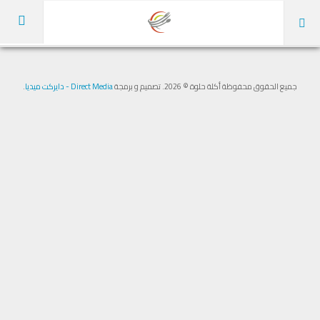
الرئيسية
جميع الحقوق محفوظة أكلة حلوة © 2026. تصميم و برمجة
Direct Media - دايركت ميديا
.
عن الموقع
الوصفات
كل الأقسام
أطباق رئيسية
شوربات
مقبلات
سلطات
مخبوزات